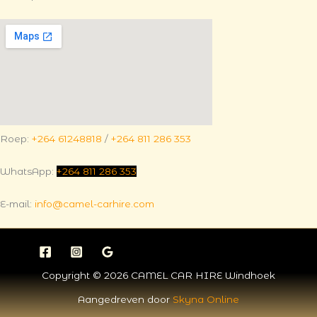
Roep:
+264 61248818
/
+264 811 286 353
WhatsApp:
+264 811 286 353
E-mail:
info@camel-carhire.com
Copyright © 2026 CAMEL CAR HIRE Windhoek
Aangedreven door
Skyna Online