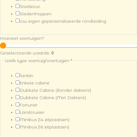
Stadstour.
t
Stedenhoppen.
?
Uw eigen gepersonaliseerde rondleiding.
A
n
y
Hoeveel voertuigen?
Geselecteerde waarde:
0
Welk type voertuig/voertuigen
*
Sedan
Enkele cabine
Dubbele Cabine (Zonder daktent)
Dubbele Cabine (Met Daktent)
Fortuner
Landcruiser
Minibus (14 zitplaatsen)
Minibus (16 zitplaatsen)