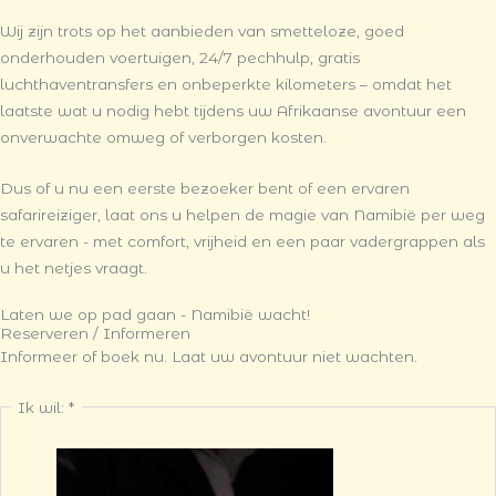
Wij zijn trots op het aanbieden van smetteloze, goed
onderhouden voertuigen, 24/7 pechhulp, gratis
luchthaventransfers en onbeperkte kilometers – omdat het
laatste wat u nodig hebt tijdens uw Afrikaanse avontuur een
onverwachte omweg of verborgen kosten.
Dus of u nu een eerste bezoeker bent of een ervaren
safarireiziger, laat ons u helpen de magie van Namibië per weg
te ervaren - met comfort, vrijheid en een paar vadergrappen als
u het netjes vraagt.
Laten we op pad gaan - Namibië wacht!
Reserveren / Informeren
Informeer of boek nu. Laat uw avontuur niet wachten.
Ik wil:
*