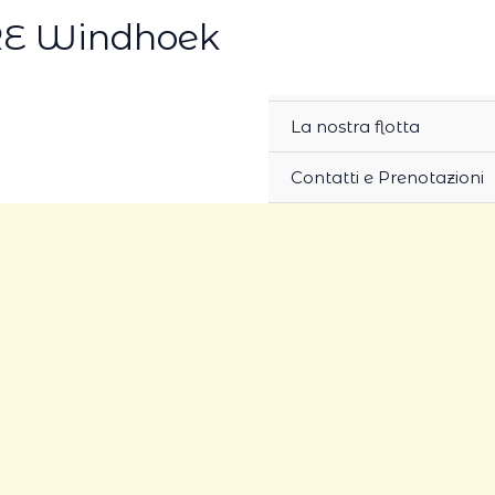
Casa
E Windhoek
HIRE
I Nostri Servizi
La nostra flotta
Contatti e Prenotazioni